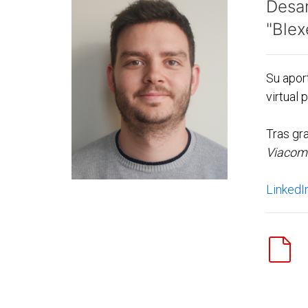
Desar
"Blex
Su apor
virtual 
Tras gr
Viacom
LinkedI