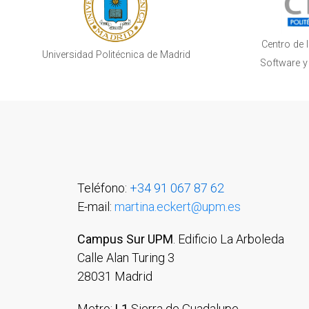
Centro de 
Universidad Politécnica de Madrid
Software y
Teléfono:
+34 91 067 87 62
E-mail:
martina.eckert@upm.es
Campus Sur UPM
. Edificio La Arboleda
Calle Alan Turing 3
28031 Madrid
Metro:
L1
Sierra de Guadalupe