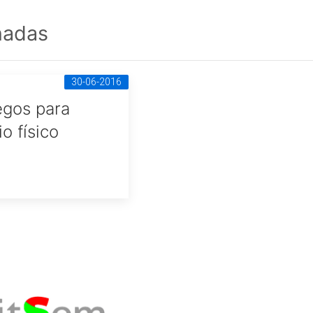
onadas
30-06-2016
egos para
io físico